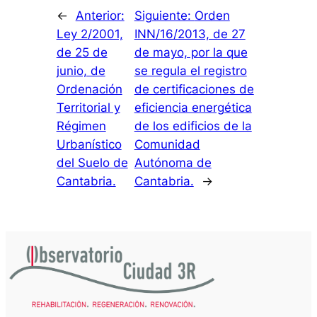
←
Anterior:
Siguiente:
Orden
Ley 2/2001,
INN/16/2013, de 27
de 25 de
de mayo, por la que
junio, de
se regula el registro
Ordenación
de certificaciones de
Territorial y
eficiencia energética
Régimen
de los edificios de la
Urbanístico
Comunidad
del Suelo de
Autónoma de
Cantabria.
Cantabria.
→