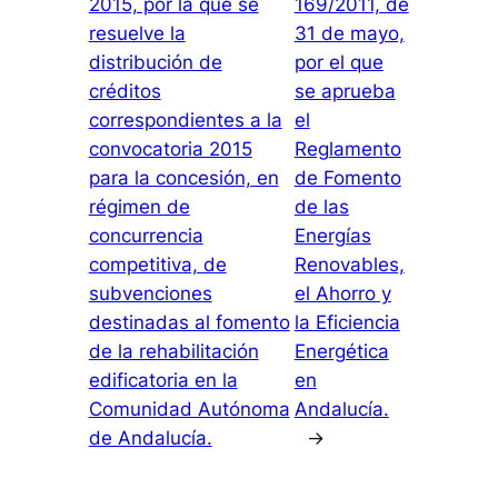
2015, por la que se
169/2011, de
resuelve la
31 de mayo,
distribución de
por el que
créditos
se aprueba
correspondientes a la
el
convocatoria 2015
Reglamento
para la concesión, en
de Fomento
régimen de
de las
concurrencia
Energías
competitiva, de
Renovables,
subvenciones
el Ahorro y
destinadas al fomento
la Eficiencia
de la rehabilitación
Energética
edificatoria en la
en
Comunidad Autónoma
Andalucía.
de Andalucía.
→