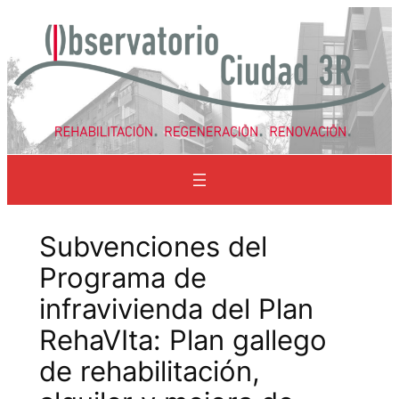
Saltar
al
contenido
Subvenciones del
Programa de
infravivienda del Plan
RehaVIta: Plan gallego
de rehabilitación,