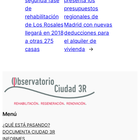
segunda fase
presenta los
de
presupuestos
rehabilitación
regionales de
de Los Rosales
Madrid con nuevas
llegará en 2018
deducciones para
a otras 275
el alquiler de
casas
vivienda
→
Menú
¿QUÉ ESTÁ PASANDO?
DOCUMENTA CIUDAD 3R
INFORMES